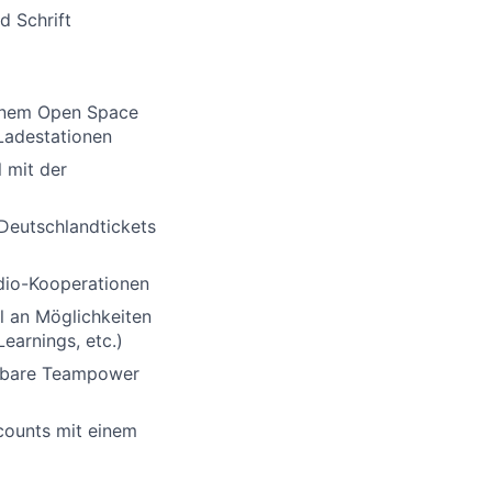
d Schrift
inem Open Space
-Ladestationen
 mit der
Deutschlandtickets
udio-Kooperationen
l an Möglichkeiten
earnings, etc.)
gbare Teampower
scounts mit einem