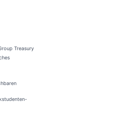
Group Treasury
ches
chbaren
rkstudenten-