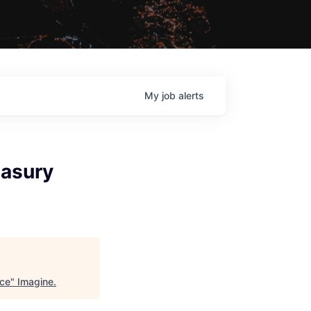
My
job
alerts
easury
ice
"
Imagine
.