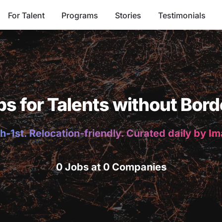
For Talent
Programs
Stories
Testimonials
bs for Talents without Bord
h-1st. Relocation-friendly. Curated daily by I
0 Jobs at 0 Companies