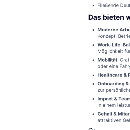
Fließende Deut
Das bieten w
Moderne Arb
Konzept, Betri
Work-Life-Bal
Möglichkeit fü
Mobilität
: Gra
oder eine Fah
Healthcare & 
Onboarding & 
zur persönlich
Impact & Tea
in einem leist
Gehalt & Mitar
attraktiven Ge