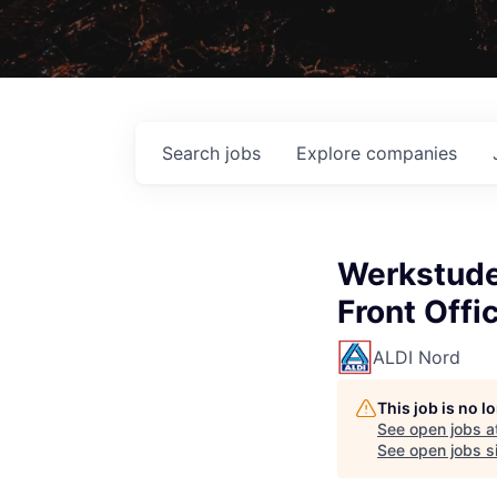
Search
jobs
Explore
companies
Werkstude
Front Offi
ALDI Nord
This job is no 
See open jobs a
See open jobs si