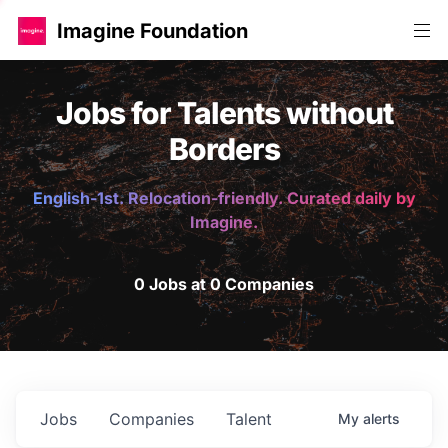
Imagine Foundation
Jobs for Talents without
Borders
English-1st. Relocation-friendly. Curated daily by
Imagine.
0 Jobs at 0 Companies
Jobs
Companies
Talent
My
alerts