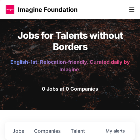
Imagine Foundation
Jobs for Talents without
Borders
English-1st. Relocation-friendly. Curated daily by
Imagine.
0 Jobs at 0 Companies
Jobs
Companies
Talent
My
alerts