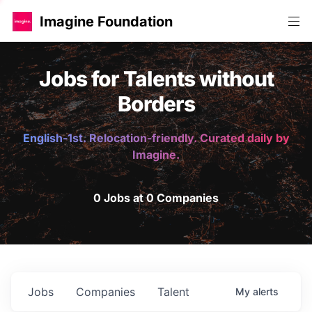
Imagine Foundation
Jobs for Talents without
Borders
English-1st. Relocation-friendly. Curated daily by
Imagine.
0 Jobs at 0 Companies
Jobs
Companies
Talent
My
alerts