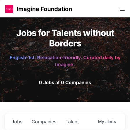
Imagine Foundation
Jobs for Talents without
Borders
English-1st. Relocation-friendly. Curated daily by
Imagine.
0 Jobs at 0 Companies
Jobs
Companies
Talent
My
alerts