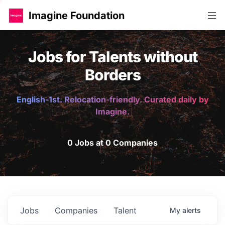
Imagine Foundation
Jobs for Talents without
Borders
English-1st. Relocation-friendly. Curated daily by
Imagine.
0 Jobs at 0 Companies
Jobs
Companies
Talent
My
alerts