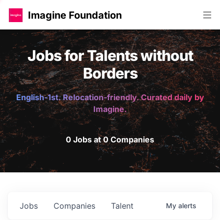
Imagine Foundation
Jobs for Talents without
Borders
English-1st. Relocation-friendly. Curated daily by
Imagine.
0 Jobs at 0 Companies
Jobs
Companies
Talent
My
alerts