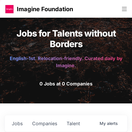
Imagine Foundation
Jobs for Talents without
Borders
English-1st. Relocation-friendly. Curated daily by
Imagine.
0 Jobs at 0 Companies
Jobs
Companies
Talent
My
alerts