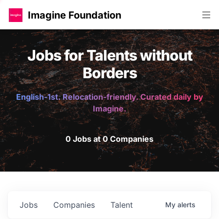
Imagine Foundation
Jobs for Talents without
Borders
English-1st. Relocation-friendly. Curated daily by
Imagine.
0 Jobs at 0 Companies
Jobs
Companies
Talent
My
alerts