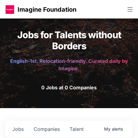
Imagine Foundation
Jobs for Talents without
Borders
English-1st. Relocation-friendly. Curated daily by
Imagine.
0 Jobs at 0 Companies
Jobs
Companies
Talent
My
alerts