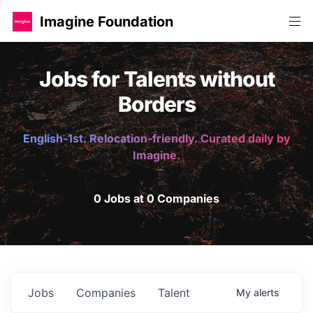
Imagine Foundation
Jobs for Talents without
Borders
English-1st. Relocation-friendly. Curated daily by
Imagine.
0 Jobs at 0 Companies
Jobs
Companies
Talent
My
alerts