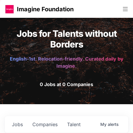
Imagine Foundation
Jobs for Talents without
Borders
English-1st. Relocation-friendly. Curated daily by
Imagine.
0 Jobs at 0 Companies
Jobs
Companies
Talent
My
alerts