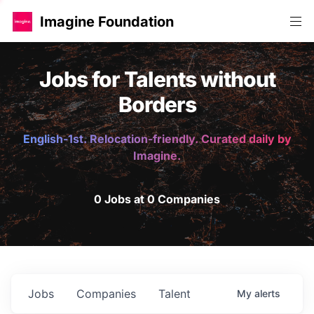
Imagine Foundation
Jobs for Talents without
Borders
English-1st. Relocation-friendly. Curated daily by
Imagine.
0 Jobs at 0 Companies
Jobs
Companies
Talent
My
alerts