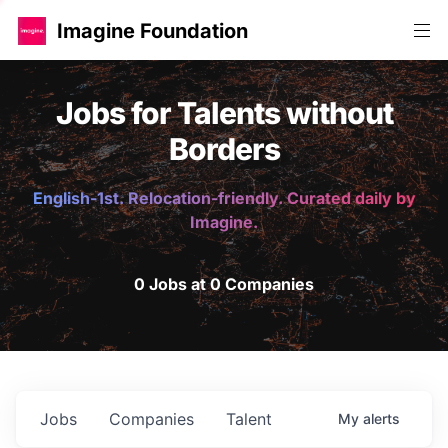
Imagine Foundation
Jobs for Talents without
Borders
English-1st. Relocation-friendly. Curated daily by
Imagine.
0 Jobs at 0 Companies
Jobs
Companies
Talent
My
alerts