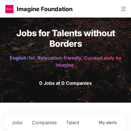
Imagine Foundation
Jobs for Talents without
Borders
English-1st. Relocation-friendly. Curated daily by
Imagine.
0 Jobs at 0 Companies
Jobs
Companies
Talent
My
alerts