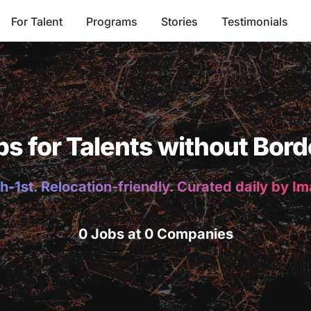
For Talent
Programs
Stories
Testimonials
bs for Talents without Bord
h-1st. Relocation-friendly. Curated daily by I
0 Jobs at 0 Companies