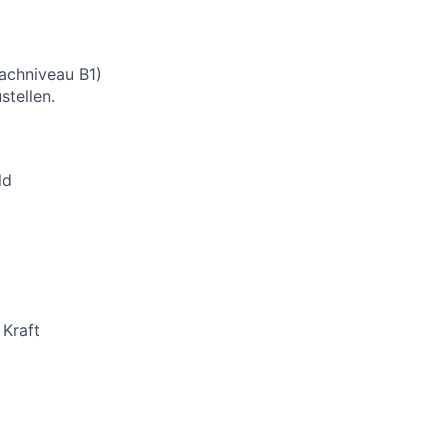
rachniveau B1)
stellen.
ld
 Kraft