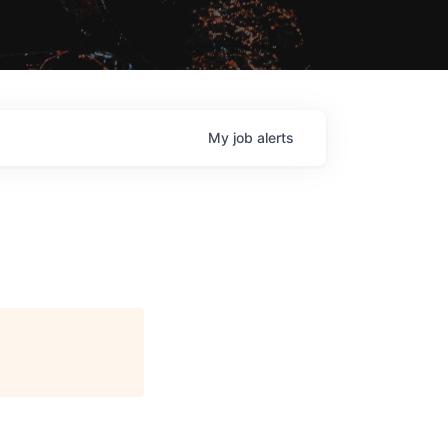
My
job
alerts