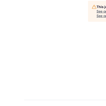
This 
See o
See op