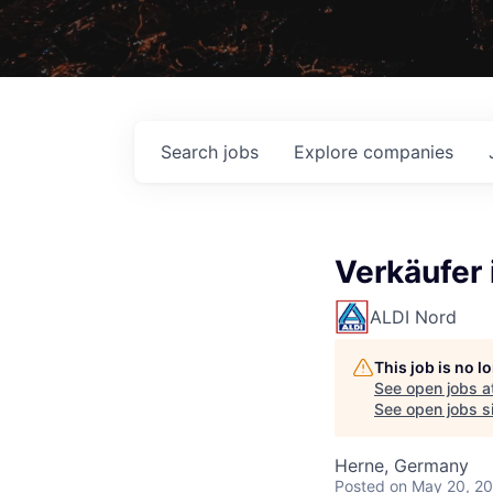
Search
jobs
Explore
companies
Verkäufer 
ALDI Nord
This job is no 
See open jobs a
See open jobs si
Herne, Germany
Posted
on May 20, 2