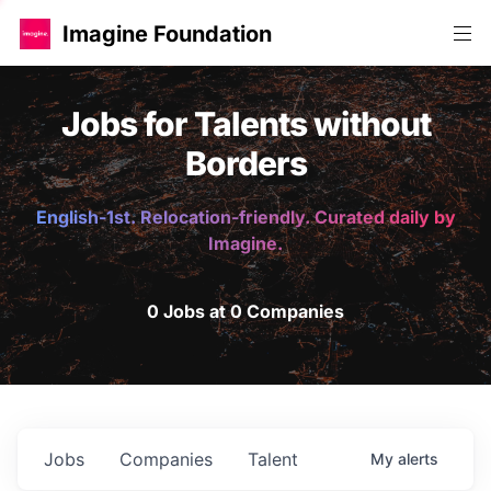
Imagine Foundation
Jobs for Talents without
Borders
English-1st. Relocation-friendly. Curated daily by
Imagine.
0 Jobs at 0 Companies
Jobs
Companies
Talent
My
alerts