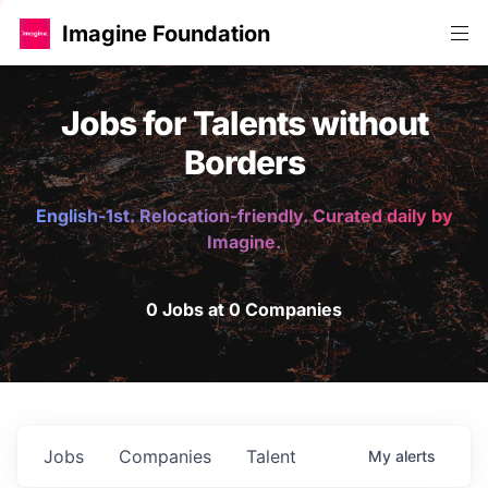
Imagine Foundation
Jobs for Talents without
Borders
English-1st. Relocation-friendly. Curated daily by
Imagine.
0 Jobs at 0 Companies
Jobs
Companies
Talent
My
alerts