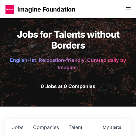
Imagine Foundation
Jobs for Talents without
Borders
English-1st. Relocation-friendly. Curated daily by
Imagine.
0 Jobs at 0 Companies
Jobs
Companies
Talent
My
alerts