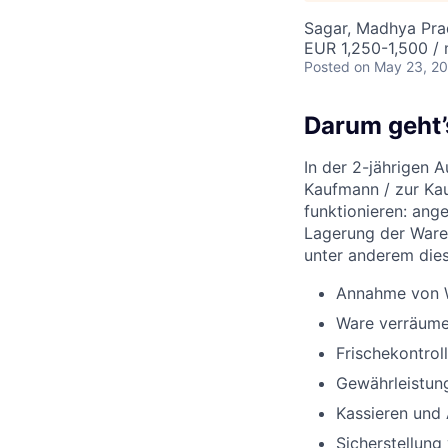
Sagar, Madhya Prad
EUR 1,250-1,500 /
Posted
on May 23, 2
Darum geht’
In der 2-jährigen 
Kaufmann / zur Kau
funktionieren: ang
Lagerung der Ware
unter anderem die
Annahme von W
Ware verräume
Frischekontro
Gewährleistun
Kassieren und
Sicherstellung