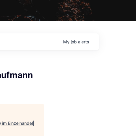
My
job
alerts
Kaufmann
im Einzelhandel|