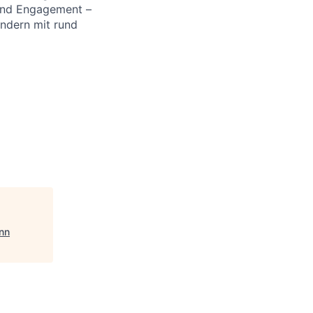
 und Engagement –
ändern mit rund
nn