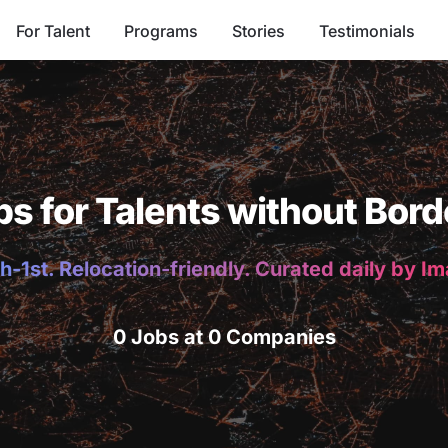
For Talent
Programs
Stories
Testimonials
bs for Talents without Bord
h-1st. Relocation-friendly. Curated daily by I
0 Jobs at 0 Companies