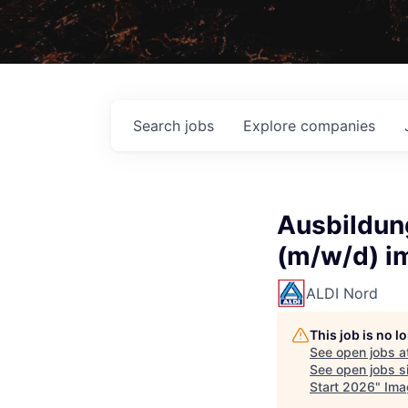
Search
jobs
Explore
companies
Ausbildun
(m/w/d) im
ALDI Nord
This job is no 
See open jobs a
See open jobs si
Start 2026
"
Ima