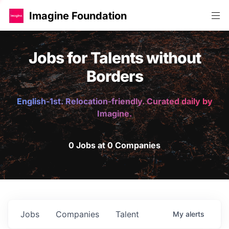
Imagine Foundation
Jobs for Talents without
Borders
English-1st. Relocation-friendly. Curated daily by
Imagine.
0 Jobs at 0 Companies
Jobs
Companies
Talent
My
alerts