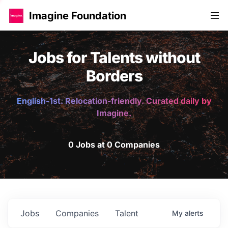
Imagine Foundation
Jobs for Talents without
Borders
English-1st. Relocation-friendly. Curated daily by
Imagine.
0 Jobs at 0 Companies
Jobs
Companies
Talent
My
alerts