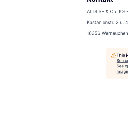
ALDI SE & Co. KG 
Kastanienstr. 2 u. 4
16356 Werneuchen
This 
See o
See op
Imagi