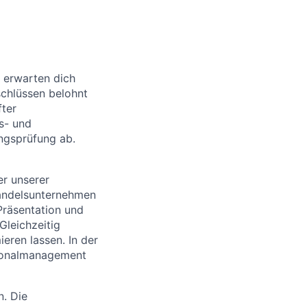
 erwarten dich
schlüssen belohnt
fter
s- und
ngsprüfung ab.
er unserer
handelsunternehmen
Präsentation und
leichzeitig
eren lassen. In der
rsonalmanagement
. Die