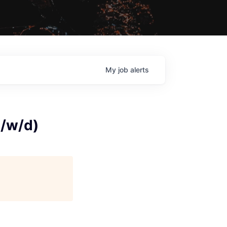
My
job
alerts
m/w/d)