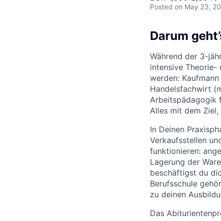
Posted
on May 23, 2
Darum geht’
Während der 3-jäh
intensive Theorie-
werden: Kaufmann b
Handelsfachwirt (m
Arbeitspädagogik f
Alles mit dem Ziel
In Deinen Praxisph
Verkaufsstellen un
funktionieren: ang
Lagerung der Ware
beschäftigst du dic
Berufsschule gehö
zu deinen Ausbildu
Das Abiturientenp