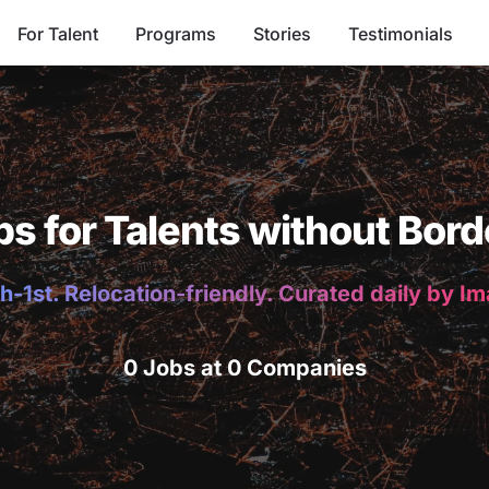
For Talent
Programs
Stories
Testimonials
bs for Talents without Bord
h-1st. Relocation-friendly. Curated daily by I
0 Jobs at 0 Companies