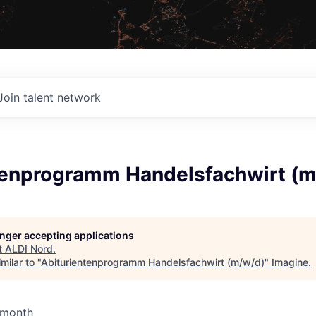
Join talent network
tenprogramm Handelsfachwirt (
longer accepting applications
t
ALDI Nord
.
milar to "
Abiturientenprogramm Handelsfachwirt (m/w/d)
"
Imagine
.
 month