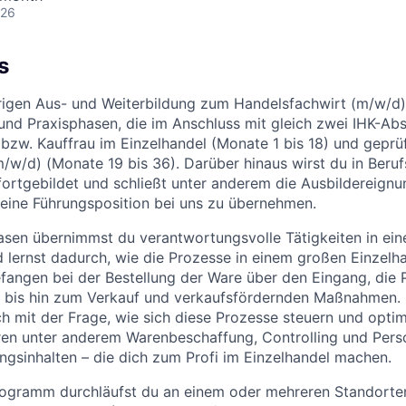
026
s
rigen Aus- und Weiterbildung zum Handelsfachwirt (m/w/d)
 und Praxisphasen, die im Anschluss mit gleich zwei IHK-Ab
zw. Kauffrau im Einzelhandel (Monate 1 bis 18) und geprü
/w/d) (Monate 19 bis 36). Darüber hinaus wirst du in Beruf
ortgebildet und schließt unter anderem die Ausbildereignu
, eine Führungsposition bei uns zu übernehmen.
asen übernimmst du verantwortungsvolle Tätigkeiten in ein
d lernst dadurch, wie die Prozesse in einem großen Einzel
efangen bei der Bestellung der Ware über den Eingang, die 
 bis hin zum Verkauf und verkaufsfördernden Maßnahmen. G
h mit der Frage, wie sich diese Prozesse steuern und optimi
ren unter anderem Warenbeschaffung, Controlling und Pe
ngsinhalten – die dich zum Profi im Einzelhandel machen.
rogramm durchläufst du an einem oder mehreren Standorten