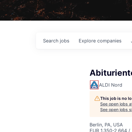
Search
jobs
Explore
companies
Abiturien
ALDI Nord
This job is no 
See open jobs a
See open jobs si
Berlin, PA, USA
EUR 1,350-2,664 /