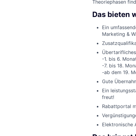
Theoriephasen find
Das bieten w
Ein umfassend
Marketing & W
Zusatzqualifik
Übertarifliches
-1. bis 6. Mona
-7. bis 18. Mon
-ab dem 19. M
Gute Übernahme
Ein leistungss
freut!
Rabattportal m
Vergünstigunge
Elektronische 