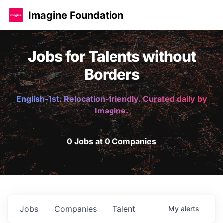
Imagine Foundation
Jobs for Talents without
Borders
English-1st. Relocation-friendly. Curated daily by
Imagine.
0 Jobs at 0 Companies
Jobs
Companies
Talent
My
alerts