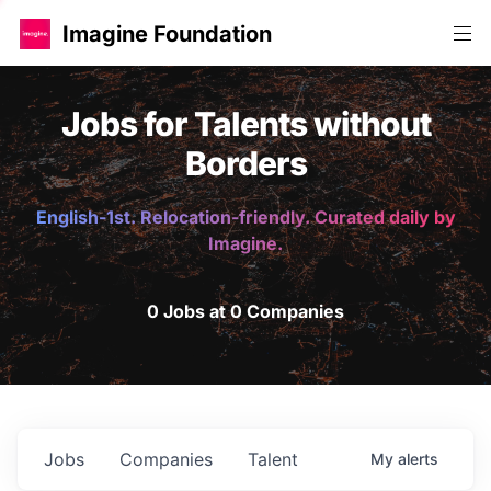
Imagine Foundation
Jobs for Talents without
Borders
English-1st. Relocation-friendly. Curated daily by
Imagine.
0 Jobs at 0 Companies
Jobs
Companies
Talent
My
alerts