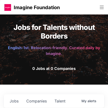
Imagine Foundation
Jobs for Talents without
Borders
English-1st. Relocation-friendly. Curated daily by
Imagine.
0 Jobs at 0 Companies
Jobs
Companies
Talent
My
alerts