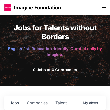
Imagine Foundation
Jobs for Talents without
Borders
English-1st. Relocation-friendly. Curated daily by
Imagine.
0 Jobs at 0 Companies
Jobs
Companies
Talent
My
alerts