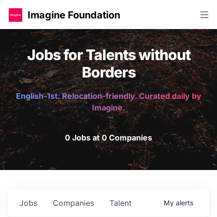
Imagine Foundation
Jobs for Talents without
Borders
English-1st. Relocation-friendly. Curated daily by
Imagine.
0 Jobs at 0 Companies
Jobs
Companies
Talent
My
alerts