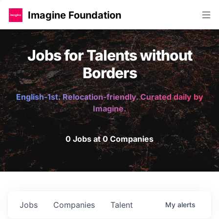
Imagine Foundation
Jobs for Talents without
Borders
English-1st. Relocation-friendly. Curated daily by
Imagine.
0 Jobs at 0 Companies
Jobs
Companies
Talent
My
alerts