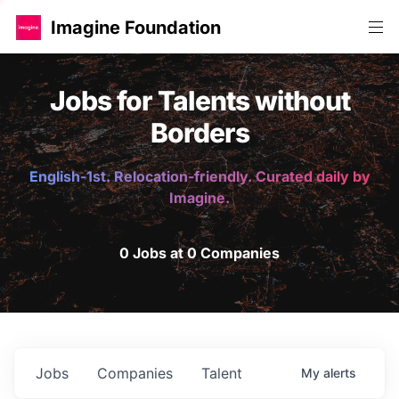
Imagine Foundation
Jobs for Talents without
Borders
English-1st. Relocation-friendly. Curated daily by
Imagine.
0 Jobs at 0 Companies
Jobs
Companies
Talent
My
alerts