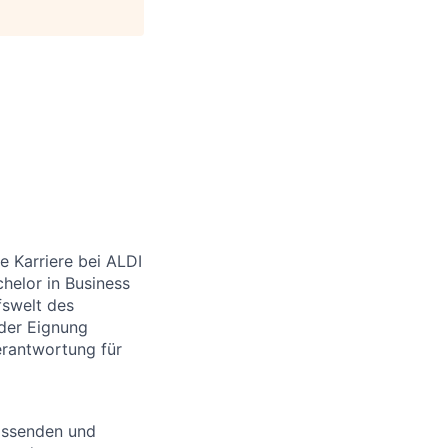
e Karriere bei ALDI
helor in Business
fswelt des
nder Eignung
erantwortung für
fassenden und