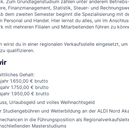
ick. Zum Grundlagenstudium zählen unter anderem Betriebs
hre, Finanzmanagement, Statistik, Steuer- und Rechnungsw
Ab dem zweiten Semester beginnt die Spezialisierung mit d
 Personal und Handel. Hier lernst du alles, um im Anschlu
rk mit mehreren Filialen und Mitarbeitenden führen zu könn
 wirst du in einer regionalen Verkaufsstelle eingesetzt, um
u qualifizieren.
ir
ttliches Gehalt:
sjahr 1.650,00 € brutto
sjahr 1.750,00 € brutto
sjahr 1.950,00 € brutto
uss, Urlaubsgeld und volles Weihnachtsgeld
 Studiengebühren und Weiterbildung an der ALDI Nord Ak
chancen in die Führungsposition als Regionalverkaufsleit
anschließenden Masterstudiums