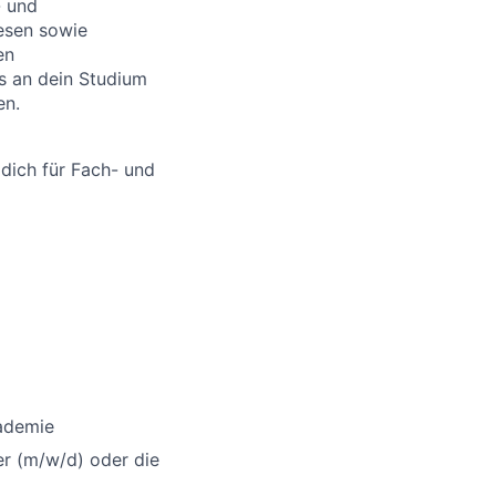
- und
esen sowie
en
ss an dein Studium
en.
 dich für Fach- und
ademie
er (m/w/d) oder die