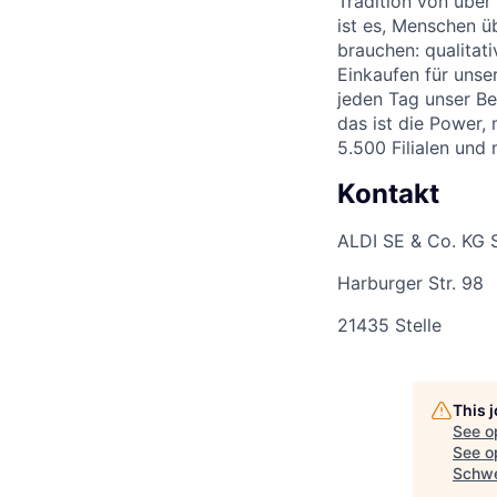
Tradition von über
ist es, Menschen üb
brauchen: qualitat
Einkaufen für unse
jeden Tag unser Be
das ist die Power,
5.500 Filialen und
Kontakt
ALDI SE & Co. KG 
Harburger Str. 98
21435 Stelle
This 
See o
See op
Schwe