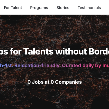
For Talent
Programs
Stories
Testimonials
bs for Talents without Bord
h-1st. Relocation-friendly. Curated daily by I
0 Jobs at 0 Companies