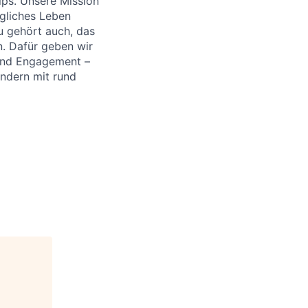
ips. Unsere Mission
ägliches Leben
u gehört auch, das
. Dafür geben wir
 und Engagement –
ändern mit rund