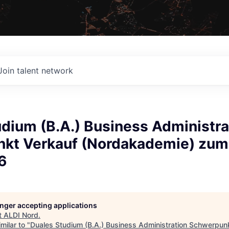
Join talent network
dium (B.A.) Business Administra
kt Verkauf (Nordakademie) zum
6
longer accepting applications
t
ALDI Nord
.
milar to "
Duales Studium (B.A.) Business Administration Schwerpun