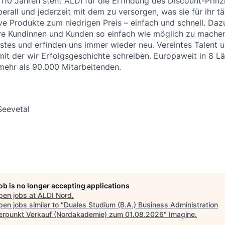
 110 Jahren steht ALDI für die Erfindung des Discount-Prinz
erall und jederzeit mit dem zu versorgen, was sie für ihr t
ive Produkte zum niedrigen Preis – einfach und schnell. Daz
re Kundinnen und Kunden so einfach wie möglich zu machen
stes und erfinden uns immer wieder neu. Vereintes Talent
 mit der wir Erfolgsgeschichte schreiben. Europaweit in 8 L
 mehr als 90.000 Mitarbeitenden.
Seevetal
job is no longer accepting applications
pen jobs at
ALDI Nord
.
en jobs similar to "
Duales Studium (B.A.) Business Administration
rpunkt Verkauf (Nordakademie) zum 01.08.2026
"
Imagine
.