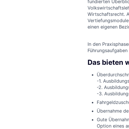
fundierten Überbl
Volkswirtschaftsle
Wirtschaftsrecht. 
Vertiefungsmodulen
einen eigenen Bezi
In den Praxisphasen
Führungsaufgaben z
Das bieten w
Überdurchschni
-1. Ausbildung
-2. Ausbildung
-3. Ausbildung
Fahrgeldzusch
Übernahme der
Gute Übernahme
Option eines 