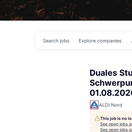
Search
jobs
Explore
companies
Duales Stu
Schwerpun
01.08.202
ALDI Nord
This job is no 
See open jobs a
See open jobs si