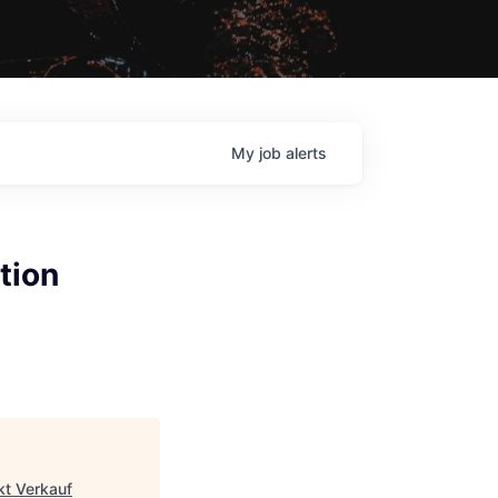
My
job
alerts
tion
kt Verkauf