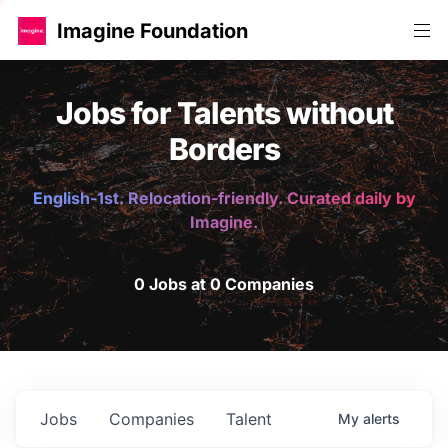
Imagine Foundation
Jobs for Talents without
Borders
English-1st. Relocation-friendly. Curated daily by
Imagine.
0 Jobs at 0 Companies
Jobs
Companies
Talent
My
alerts