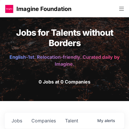
Imagine Foundation
Jobs for Talents without
Borders
English-1st. Relocation-friendly. Curated daily by
Imagine.
0 Jobs at 0 Companies
Jobs
Companies
Talent
My
alerts