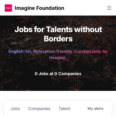
Imagine Foundation
Jobs for Talents without
Borders
English-1st. Relocation-friendly. Curated daily by
Imagine.
0 Jobs at 0 Companies
Jobs
Companies
Talent
My
alerts