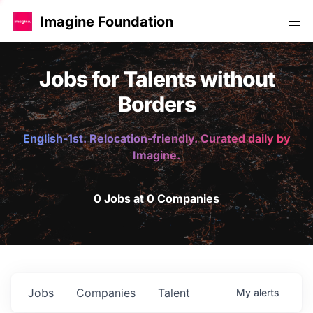
Imagine Foundation
Jobs for Talents without
Borders
English-1st. Relocation-friendly. Curated daily by
Imagine.
0 Jobs at 0 Companies
Jobs
Companies
Talent
My
alerts