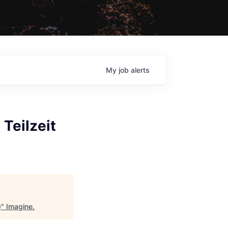
My
job
alerts
 Teilzeit
)
"
Imagine
.