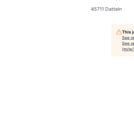
45711 Datteln
This 
See o
See op
(m/w/