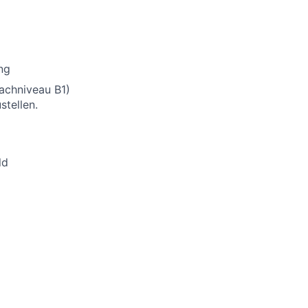
ng
rachniveau B1)
stellen.
ld