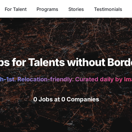
For Talent
Programs
Stories
Testimonials
bs for Talents without Bord
h-1st. Relocation-friendly. Curated daily by I
0 Jobs at 0 Companies