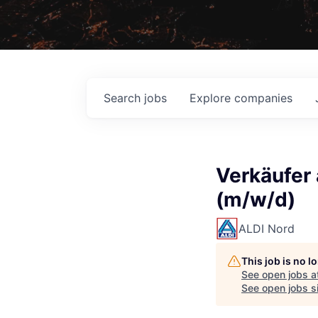
Search
jobs
Explore
companies
Verkäufer 
(m/w/d)
ALDI Nord
This job is no 
See open jobs a
See open jobs si