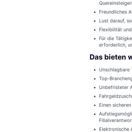
Quereinsteiger
Freundliches 
Lust darauf, s
Flexibilität u
Für die Tätigk
erforderlich, 
Das bieten w
Unschlagbare 
Top-Brancheng
Unbefristeter 
Fahrgeldzusch
Einen sicheren
Aufstiegsmögli
Filialverantwo
Elektronische 