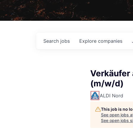
Search
jobs
Explore
companies
Verkäufer 
(m/w/d)
ALDI Nord
This job is no 
See open jobs a
See open jobs si