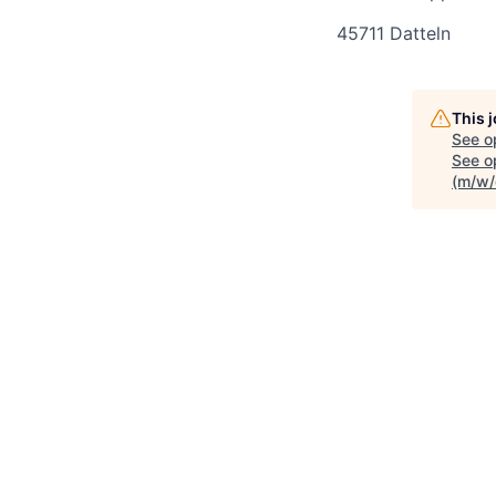
45711 Datteln
This 
See o
See op
(m/w/