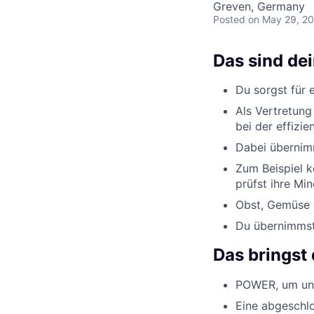
Greven, Germany
Posted
on May 29, 2
Das sind de
Du sorgst für 
Als Vertretung
bei der effizi
Dabei übernimm
Zum Beispiel k
prüfst ihre Min
Obst, Gemüse u
Du übernimmst 
Das bringst 
POWER, um uns
Eine abgeschlo