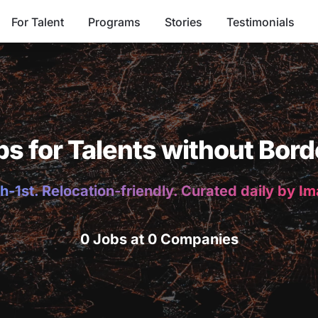
For Talent
Programs
Stories
Testimonials
bs for Talents without Bord
h-1st. Relocation-friendly. Curated daily by I
0 Jobs at 0 Companies