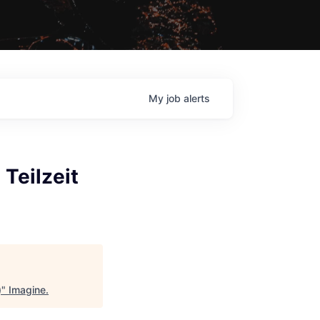
My
job
alerts
 Teilzeit
)
"
Imagine
.