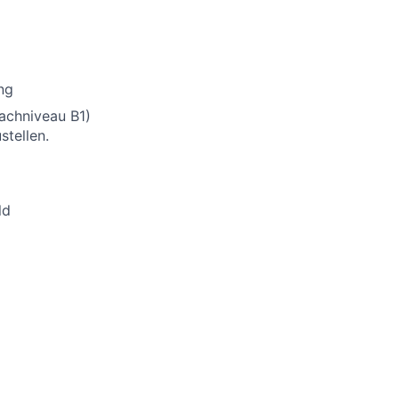
ng
rachniveau B1)
stellen.
ld