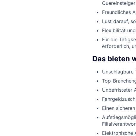
Quereinsteiger
Freundliches 
Lust darauf, s
Flexibilität u
Für die Tätigk
erforderlich, 
Das bieten w
Unschlagbare 
Top-Brancheng
Unbefristeter 
Fahrgeldzusch
Einen sicheren
Aufstiegsmögli
Filialverantwo
Elektronische 