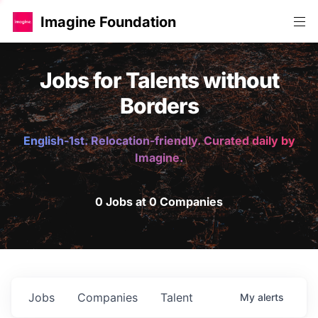
Imagine Foundation
Jobs for Talents without
Borders
English-1st. Relocation-friendly. Curated daily by
Imagine.
0 Jobs at 0 Companies
Jobs
Companies
Talent
My
alerts