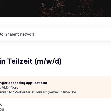
Join talent network
in Teilzeit (m/w/d)
longer accepting applications
t
ALDI Nord
.
milar to "
Verkäufer in Teilzeit (m/w/d)
"
Imagine
.
ny
026