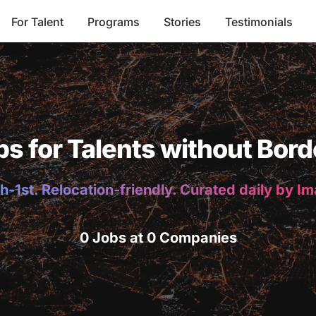
For Talent
Programs
Stories
Testimonials
bs for Talents without Bord
h-1st. Relocation-friendly. Curated daily by I
0 Jobs at 0 Companies