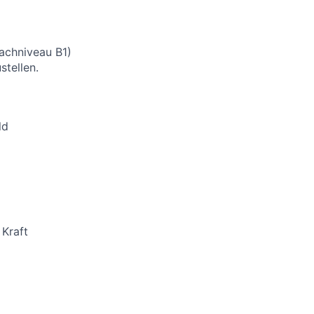
rachniveau B1)
stellen.
ld
 Kraft