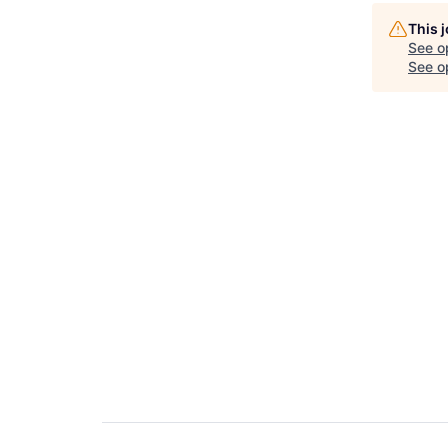
This 
See o
See op