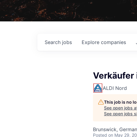
Search
jobs
Explore
companies
Verkäufer 
ALDI Nord
This job is no 
See open jobs a
See open jobs si
Brunswick, Germa
Posted
on May 29, 2