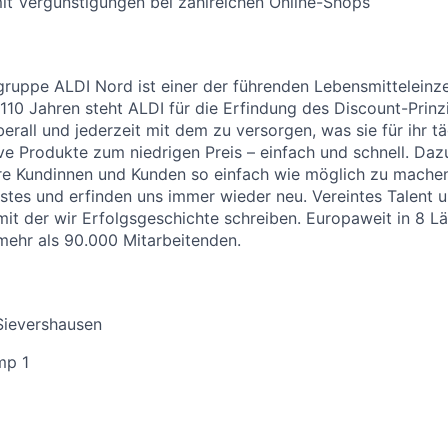
it Vergünstigungen bei zahlreichen Online-Shops
uppe ALDI Nord ist einer der führenden Lebensmitteleinzel
 110 Jahren steht ALDI für die Erfindung des Discount-Prinz
erall und jederzeit mit dem zu versorgen, was sie für ihr t
ive Produkte zum niedrigen Preis – einfach und schnell. Daz
re Kundinnen und Kunden so einfach wie möglich zu machen
stes und erfinden uns immer wieder neu. Vereintes Talent
 mit der wir Erfolgsgeschichte schreiben. Europaweit in 8 L
 mehr als 90.000 Mitarbeitenden.
Sievershausen
mp 1