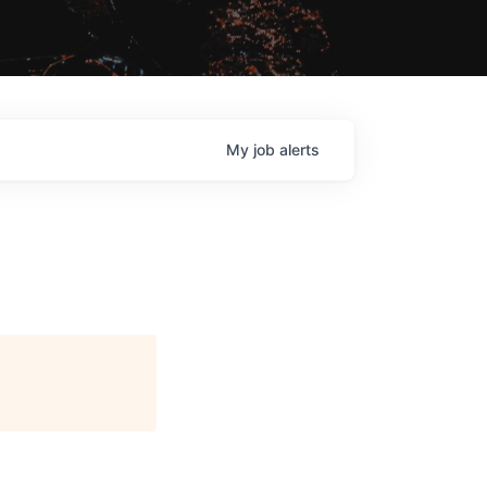
My
job
alerts