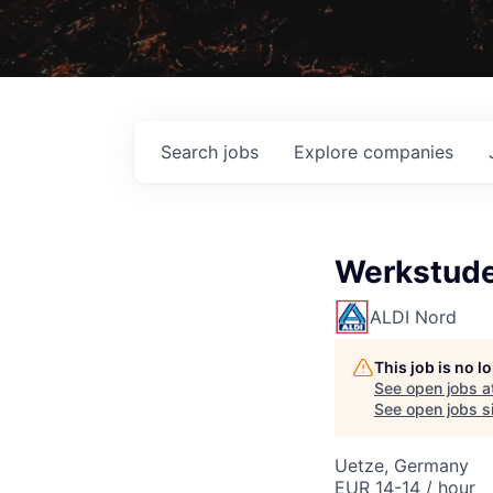
Search
jobs
Explore
companies
Werkstude
ALDI Nord
This job is no 
See open jobs a
See open jobs si
Uetze, Germany
EUR 14-14 / hour