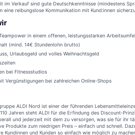
eit im Verkauf sind gute Deutschkenntnisse (mindestens Sp
um eine reibungslose Kommunikation mit Kund:innen sicherzu
ir
Teampower in einem offenen, leistungsstarken Arbeitsumfe
halt (mind. 14€ Stundenlohn brutto)
uss, Urlaubsgeld und volles Weihnachtsgeld
szeiten
n bei Fitnessstudios
it Vergünstigungen bei zahlreichen Online-Shops
uppe ALDI Nord ist einer der führenden Lebensmitteleinzel
 110 Jahren steht ALDI für die Erfindung des Discount-Prinz
erall und jederzeit mit dem zu versorgen, was sie für ihr t
ive Produkte zum niedrigen Preis – einfach und schnell. Daz
re Kundinnen und Kunden so einfach wie möglich zu machen