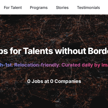
For Talent
Programs
Stories
Testimonials
bs for Talents without Bord
h-1st. Relocation-friendly. Curated daily by I
0 Jobs at 0 Companies