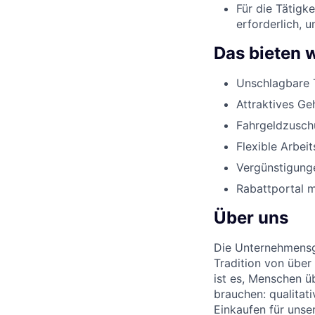
Für die Tätigk
erforderlich, 
Das bieten w
Unschlagbare 
Attraktives Ge
Fahrgeldzusch
Flexible Arbeit
Vergünstigunge
Rabattportal m
Über uns
Die Unternehmensgr
Tradition von über
ist es, Menschen üb
brauchen: qualitat
Einkaufen für unse