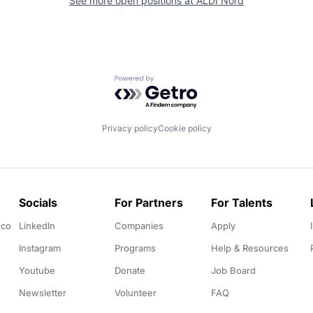
See more open positions at
ALDI Nord
Powered by Getro.com
Privacy policy
Cookie policy
Socials
For Partners
For Talents
.co
LinkedIn
Companies
Apply
Instagram
Programs
Help & Resources
Youtube
Donate
Job Board
Newsletter
Volunteer
FAQ