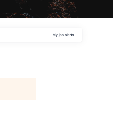
My
job
alerts