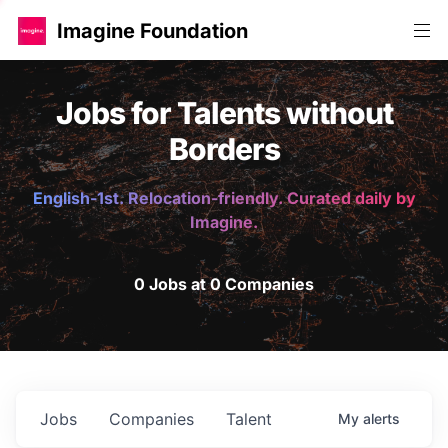
Imagine Foundation
Jobs for Talents without
Borders
English-1st. Relocation-friendly. Curated daily by
Imagine.
0 Jobs at 0 Companies
Jobs
Companies
Talent
My
alerts