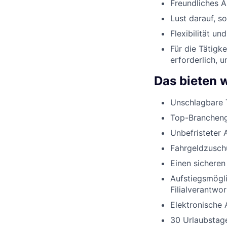
Freundliches 
Lust darauf, s
Flexibilität u
Für die Tätigk
erforderlich, 
Das bieten w
Unschlagbare 
Top-Brancheng
Unbefristeter 
Fahrgeldzusch
Einen sicheren
Aufstiegsmögli
Filialverantwo
Elektronische 
30 Urlaubstage