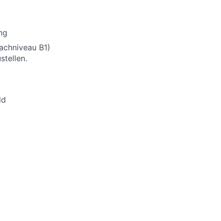
ng
rachniveau B1)
stellen.
ld