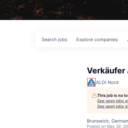
Search
jobs
Explore
companies
Verkäufer 
ALDI Nord
This job is no 
See open jobs a
See open jobs si
Brunswick, Germa
Posted
on May 29, 2