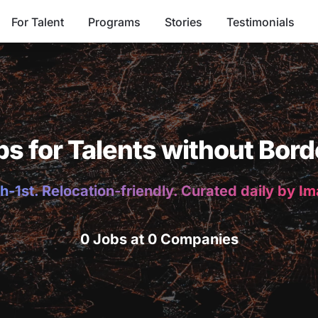
For Talent
Programs
Stories
Testimonials
bs for Talents without Bord
h-1st. Relocation-friendly. Curated daily by I
0 Jobs at 0 Companies