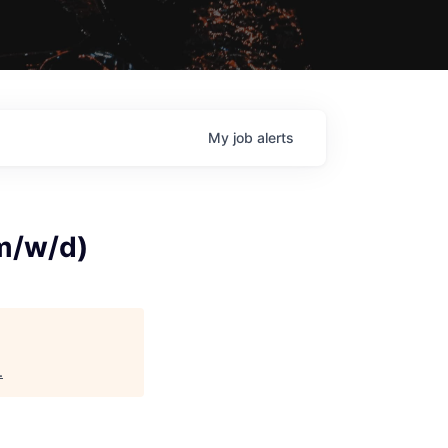
My
job
alerts
(m/w/d)
.