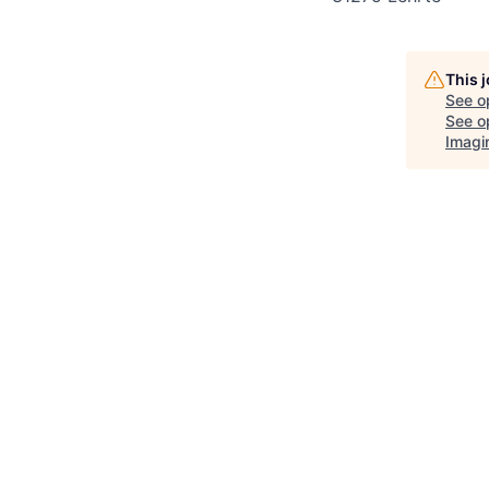
This 
See o
See op
Imagi