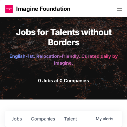
Imagine Foundation
Jobs for Talents without
Borders
English-1st. Relocation-friendly. Curated daily by
Imagine.
0 Jobs at 0 Companies
Jobs
Companies
Talent
My
alerts