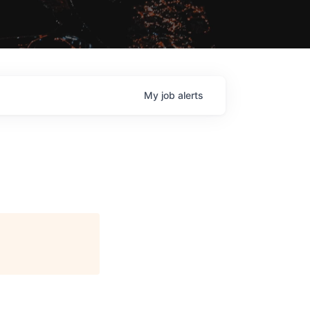
My
job
alerts