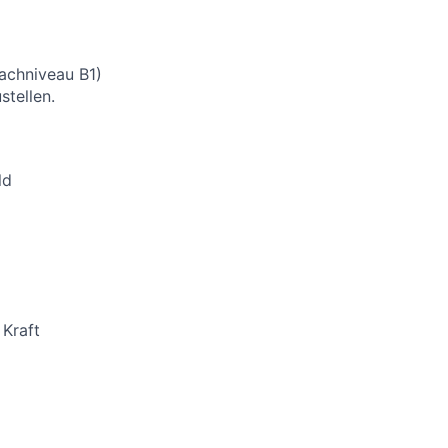
rachniveau B1)
stellen.
ld
 Kraft