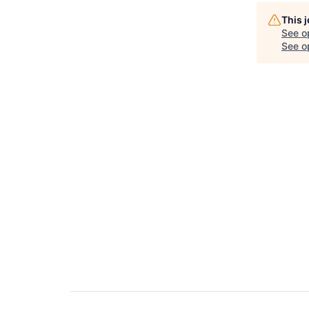
This 
See o
See op