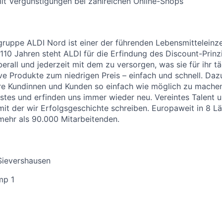
it Vergünstigungen bei zahlreichen Online-Shops
uppe ALDI Nord ist einer der führenden Lebensmitteleinzel
 110 Jahren steht ALDI für die Erfindung des Discount-Prinz
erall und jederzeit mit dem zu versorgen, was sie für ihr t
ive Produkte zum niedrigen Preis – einfach und schnell. Daz
re Kundinnen und Kunden so einfach wie möglich zu machen
stes und erfinden uns immer wieder neu. Vereintes Talent
 mit der wir Erfolgsgeschichte schreiben. Europaweit in 8 L
 mehr als 90.000 Mitarbeitenden.
Sievershausen
mp 1