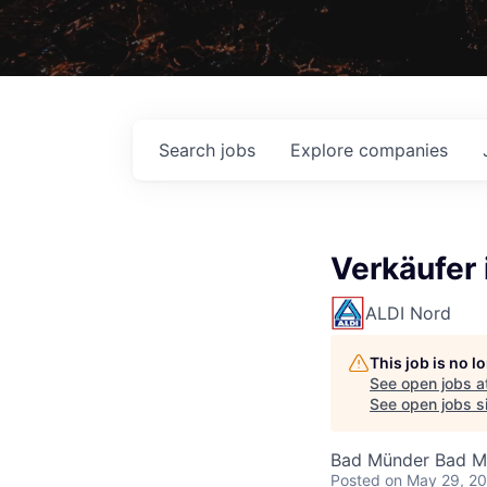
Search
jobs
Explore
companies
Verkäufer 
ALDI Nord
This job is no 
See open jobs a
See open jobs si
Bad Münder Bad M
Posted
on May 29, 2