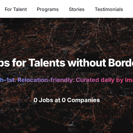
For Talent
Programs
Stories
Testimonials
bs for Talents without Bord
h-1st. Relocation-friendly. Curated daily by I
0 Jobs at 0 Companies