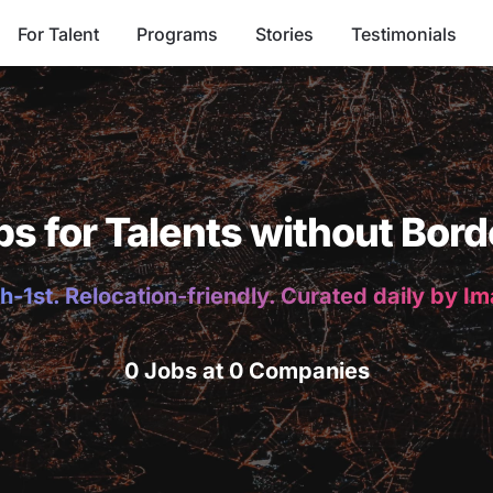
For Talent
Programs
Stories
Testimonials
bs for Talents without Bord
h-1st. Relocation-friendly. Curated daily by I
0 Jobs at 0 Companies