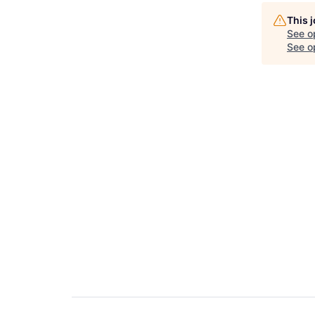
This 
See o
See op