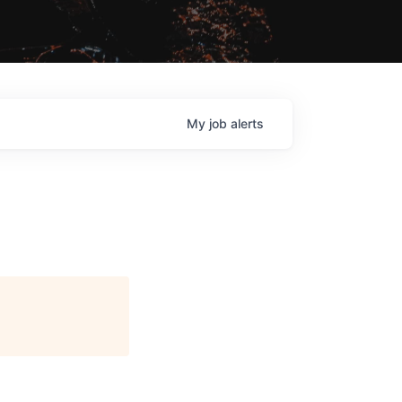
My
job
alerts