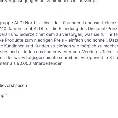
it Vergünstigungen bei zahlreichen Online-Shops
uppe ALDI Nord ist einer der führenden Lebensmitteleinzel
 110 Jahren steht ALDI für die Erfindung des Discount-Prinz
erall und jederzeit mit dem zu versorgen, was sie für ihr t
ive Produkte zum niedrigen Preis – einfach und schnell. Daz
re Kundinnen und Kunden so einfach wie möglich zu machen
stes und erfinden uns immer wieder neu. Vereintes Talent
 mit der wir Erfolgsgeschichte schreiben. Europaweit in 8 L
 mehr als 90.000 Mitarbeitenden.
Sievershausen
mp 1