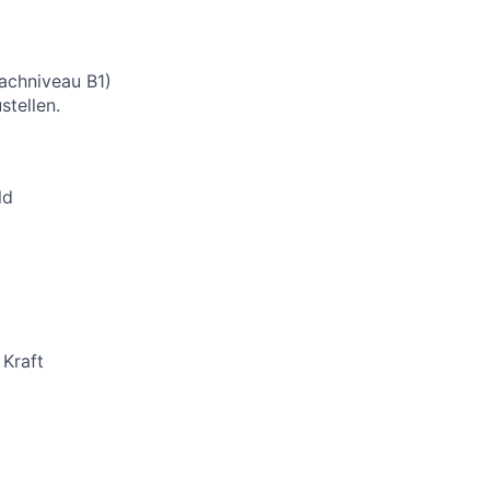
rachniveau B1)
stellen.
ld
 Kraft