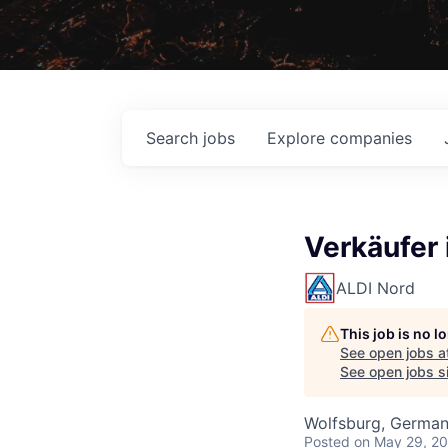
Search
jobs
Explore
companies
Verkäufer 
ALDI Nord
This job is no 
See open jobs a
See open jobs si
Wolfsburg, Germa
Posted
on May 29, 2