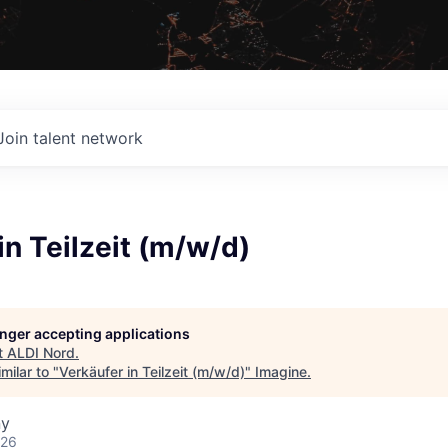
Join talent network
in Teilzeit (m/w/d)
longer accepting applications
t
ALDI Nord
.
milar to "
Verkäufer in Teilzeit (m/w/d)
"
Imagine
.
ny
026