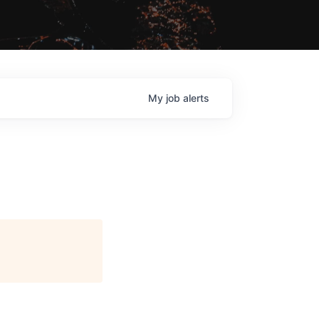
My
job
alerts