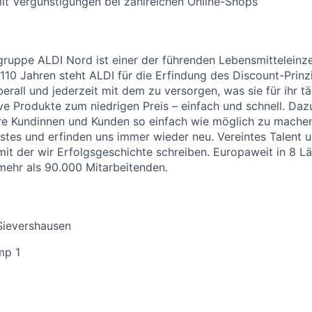
it Vergünstigungen bei zahlreichen Online-Shops
uppe ALDI Nord ist einer der führenden Lebensmitteleinzel
 110 Jahren steht ALDI für die Erfindung des Discount-Prinz
erall und jederzeit mit dem zu versorgen, was sie für ihr t
ive Produkte zum niedrigen Preis – einfach und schnell. Daz
re Kundinnen und Kunden so einfach wie möglich zu machen
stes und erfinden uns immer wieder neu. Vereintes Talent
 mit der wir Erfolgsgeschichte schreiben. Europaweit in 8 L
 mehr als 90.000 Mitarbeitenden.
Sievershausen
mp 1