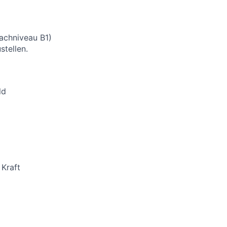
rachniveau B1)
stellen.
ld
 Kraft