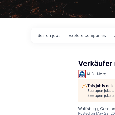
Search
jobs
Explore
companies
Verkäufer 
ALDI Nord
This job is no 
See open jobs a
See open jobs si
Wolfsburg, Germa
Posted
on May 29, 2