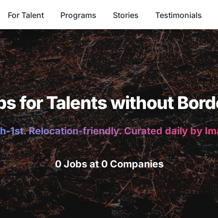
For Talent
Programs
Stories
Testimonials
bs for Talents without Bord
h-1st. Relocation-friendly. Curated daily by I
0 Jobs at 0 Companies