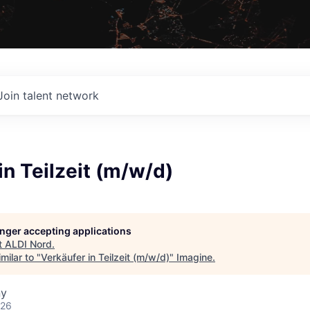
Join talent network
in Teilzeit (m/w/d)
longer accepting applications
t
ALDI Nord
.
milar to "
Verkäufer in Teilzeit (m/w/d)
"
Imagine
.
ny
026