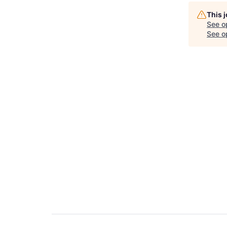
This 
See o
See op