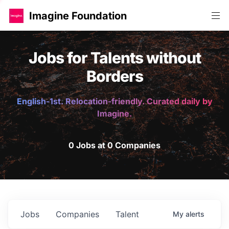
Imagine Foundation
Jobs for Talents without
Borders
English-1st. Relocation-friendly. Curated daily by
Imagine.
0 Jobs at 0 Companies
Jobs
Companies
Talent
My
alerts