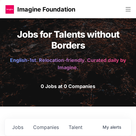
Imagine Foundation
Jobs for Talents without
Borders
English-1st. Relocation-friendly. Curated daily by
Imagine.
0 Jobs at 0 Companies
Jobs
Companies
Talent
My
alerts