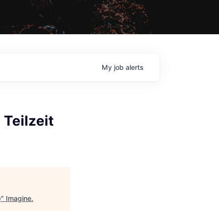
My
job
alerts
 Teilzeit
)
"
Imagine
.