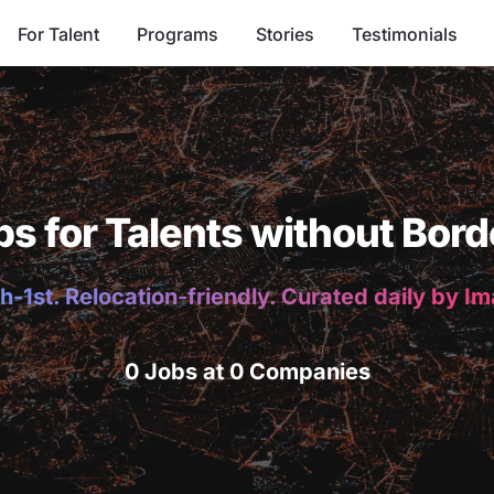
For Talent
Programs
Stories
Testimonials
bs for Talents without Bord
h-1st. Relocation-friendly. Curated daily by I
0 Jobs at 0 Companies