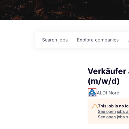
Search
jobs
Explore
companies
Verkäufer 
(m/w/d)
ALDI Nord
This job is no 
See open jobs a
See open jobs si