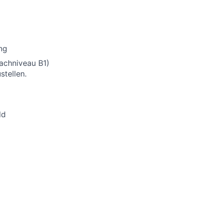
ng
rachniveau B1)
stellen.
ld