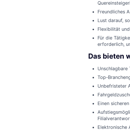
Quereinsteiger
Freundliches 
Lust darauf, s
Flexibilität u
Für die Tätigk
erforderlich, 
Das bieten w
Unschlagbare 
Top-Brancheng
Unbefristeter 
Fahrgeldzusch
Einen sicheren
Aufstiegsmögli
Filialverantwo
Elektronische 