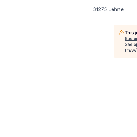
31275 Lehrte
This 
See o
See op
(m/w/