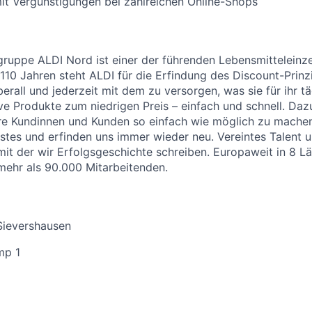
it Vergünstigungen bei zahlreichen Online-Shops
uppe ALDI Nord ist einer der führenden Lebensmitteleinzel
 110 Jahren steht ALDI für die Erfindung des Discount-Prinz
erall und jederzeit mit dem zu versorgen, was sie für ihr t
ive Produkte zum niedrigen Preis – einfach und schnell. Daz
re Kundinnen und Kunden so einfach wie möglich zu machen
stes und erfinden uns immer wieder neu. Vereintes Talent
 mit der wir Erfolgsgeschichte schreiben. Europaweit in 8 L
 mehr als 90.000 Mitarbeitenden.
Sievershausen
mp 1