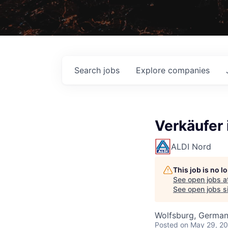
Search
jobs
Explore
companies
Verkäufer 
ALDI Nord
This job is no 
See open jobs a
See open jobs si
Wolfsburg, Germa
Posted
on May 29, 2