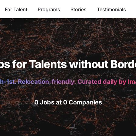
For Talent
Programs
Stories
Testimonials
bs for Talents without Bord
h-1st. Relocation-friendly. Curated daily by I
0 Jobs at 0 Companies