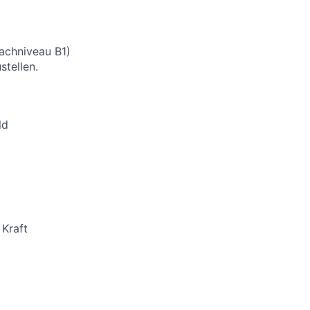
rachniveau B1)
stellen.
ld
 Kraft