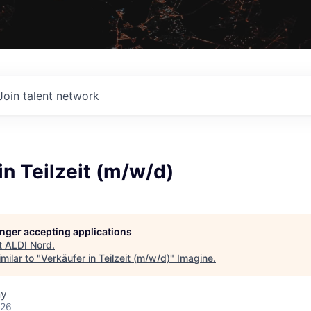
Join talent network
in Teilzeit (m/w/d)
longer accepting applications
t
ALDI Nord
.
milar to "
Verkäufer in Teilzeit (m/w/d)
"
Imagine
.
ny
026