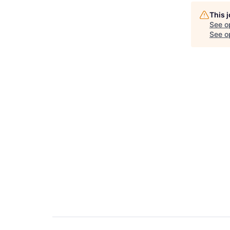
This 
See o
See op