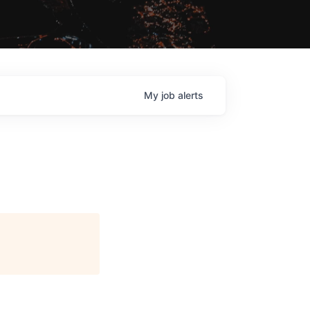
My
job
alerts